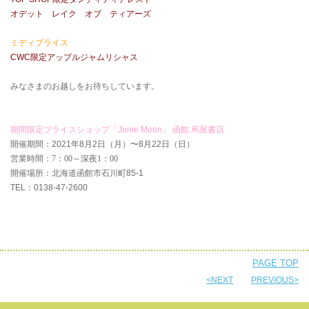
オデット レイク オブ ティアーズ
ミディブライス
CWC
限定アップルジャムリシャス
みなさまのお越しをお待ちしています。
期間限定ブライスショップ「
Junie Moon
」 函館 蔦屋書店
開催期間：
2021
年
8
月
2
日（月）〜
8
月
22
日（日）
営業時間：
7
：
00
～深夜
1
：
00
開催場所：北海道函館市石川町
85-1
TEL
：0138-47-2600
PAGE TOP
<NEXT
PREVIOUS>