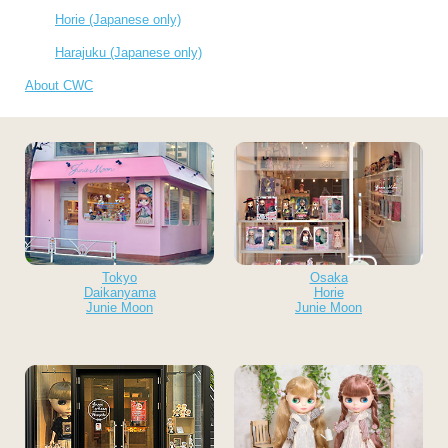
Horie (Japanese only)
Harajuku (Japanese only)
About CWC
Tokyo
Osaka
Daikanyama
Horie
Junie Moon
Junie Moon