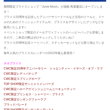
期間限定ブライスショップ『
Junie Moon
』が函館 蔦屋書店にオープンしま
す！
ブライス
20
周年を記念したアニバーサリードールなど注目のドールと、ドー
ルのためのファッションアイテムや、
ブライスをデザインしたグッズなどを
販売いたします
♪
イベントショップ限定のドールアウトフィットのハッピーバッグも登場しま
すので、ご来店の際はぜひチェックしてくださいね
♡
ブライス
20
周年記念トートバッグ、ステッカーセットなども取り揃えていま
す。
毎年人気のブライスカレンダーの
2022
年版も新発売！
ネオブライス
CWC
限定
20
周年アニバーサリー トゥエンティー・イヤーズ・オブ・ラブ
CWC
限定レディパナシア
CWC
限定スプリングホープ
TOP SHOP
限定ザンニャリメンバーズ
CWC
限定ハローアゲインジュニームニーキューティー
CWC
限定プリンセス・シャーリー・ブライス
CWC
限定ロンギングフォーラブ
プラッドパレード
TOP SHOP
限定ダンディディアレスト