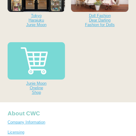
Tokyo
Doll Fashion
Harajuku
Dear Darling
Junie Moon
Fashion for Dolls
Junie Moon
Oneline
Shop
About CWC
Company Information
Licensing