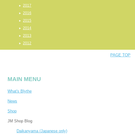
2017
2016
2015
2014
2013
2012
PAGE TOP
MAIN MENU
What's Blythe
News
Shop
JM Shop Blog
Daikanyama (Japanese only)